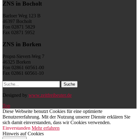
ZNS in Bocholt
Barloer Weg 123 B
46397 Bocholt
Fon 02871 5829
Fax 02871 5952
ZNS in Borken
Propst-Sievert-Weg 7
46325 Borken
Fon 02861 60561-00
Fax 02861 60561-10
Designed by
www.zeitfreibeuter.de
Top
Diese Webseite benutzt Cookies für eine optimierte
Benutzererfahrung. Mit der Nutzung unserer Dienste erklären Sie
sich damit einverstanden, dass wir Cookies verwenden.
Einverstanden
Mehr erfahren
Hinweis auf Cookies