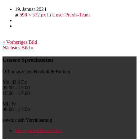
19. Januar 2024
at
596 × 372 px
in
Unser Praxis-Team
« Vorheriges Bild
Nächstes Bild »
Unsere Sprechzeiten
Öffnungszeiten Bocholt & Borken
Mo | Di | Do
09.00 – 13.00
15.00 – 17.00
Mi | Fr
09.00 – 13.00
sowie nach Vereinbarung
Impressum/Datenschutz