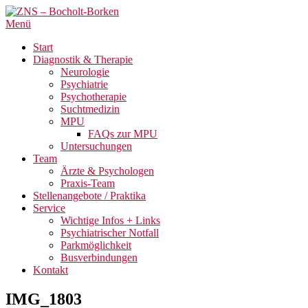
Menü
Start
Diagnostik & Therapie
Neurologie
Psychiatrie
Psychotherapie
Suchtmedizin
MPU
FAQs zur MPU
Untersuchungen
Team
Ärzte & Psychologen
Praxis-Team
Stellenangebote / Praktika
Service
Wichtige Infos + Links
Psychiatrischer Notfall
Parkmöglichkeit
Busverbindungen
Kontakt
IMG_1803