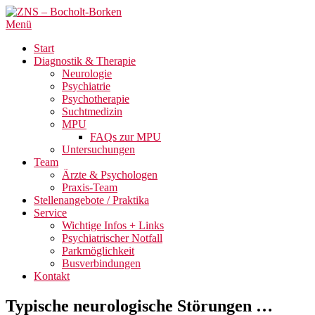
Menü
Start
Diagnostik & Therapie
Neurologie
Psychiatrie
Psychotherapie
Suchtmedizin
MPU
FAQs zur MPU
Untersuchungen
Team
Ärzte & Psychologen
Praxis-Team
Stellenangebote / Praktika
Service
Wichtige Infos + Links
Psychiatrischer Notfall
Parkmöglichkeit
Busverbindungen
Kontakt
Typische neurologische Störungen …