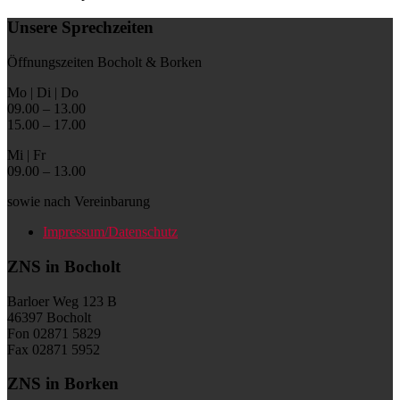
Unsere Sprechzeiten
Öffnungszeiten Bocholt & Borken
Mo | Di | Do
09.00 – 13.00
15.00 – 17.00
Mi | Fr
09.00 – 13.00
sowie nach Vereinbarung
Impressum/Datenschutz
ZNS in Bocholt
Barloer Weg 123 B
46397 Bocholt
Fon 02871 5829
Fax 02871 5952
ZNS in Borken