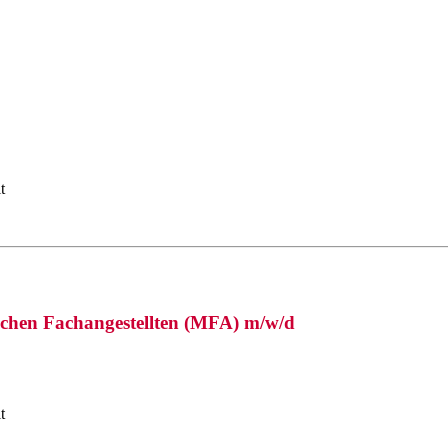
t
schen Fachangestellten (MFA) m/w/d
t