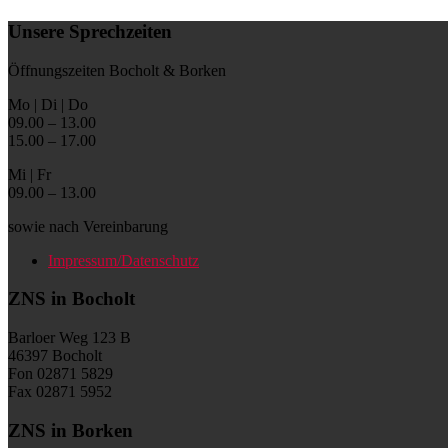
Unsere Sprechzeiten
Öffnungszeiten Bocholt & Borken
Mo | Di | Do
09.00 – 13.00
15.00 – 17.00
Mi | Fr
09.00 – 13.00
sowie nach Vereinbarung
Impressum/Datenschutz
ZNS in Bocholt
Barloer Weg 123 B
46397 Bocholt
Fon 02871 5829
Fax 02871 5952
ZNS in Borken