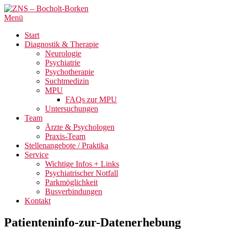
Menü
Start
Diagnostik & Therapie
Neurologie
Psychiatrie
Psychotherapie
Suchtmedizin
MPU
FAQs zur MPU
Untersuchungen
Team
Ärzte & Psychologen
Praxis-Team
Stellenangebote / Praktika
Service
Wichtige Infos + Links
Psychiatrischer Notfall
Parkmöglichkeit
Busverbindungen
Kontakt
Patienteninfo-zur-Datenerhebung