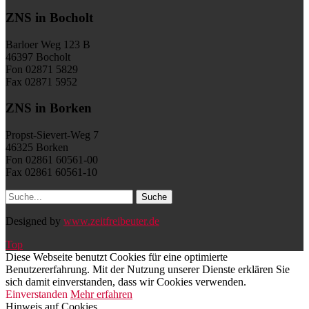
ZNS in Bocholt
Barloer Weg 123 B
46397 Bocholt
Fon 02871 5829
Fax 02871 5952
ZNS in Borken
Propst-Sievert-Weg 7
46325 Borken
Fon 02861 60561-00
Fax 02861 60561-10
Designed by
www.zeitfreibeuter.de
Top
Diese Webseite benutzt Cookies für eine optimierte
Benutzererfahrung. Mit der Nutzung unserer Dienste erklären Sie
sich damit einverstanden, dass wir Cookies verwenden.
Einverstanden
Mehr erfahren
Hinweis auf Cookies