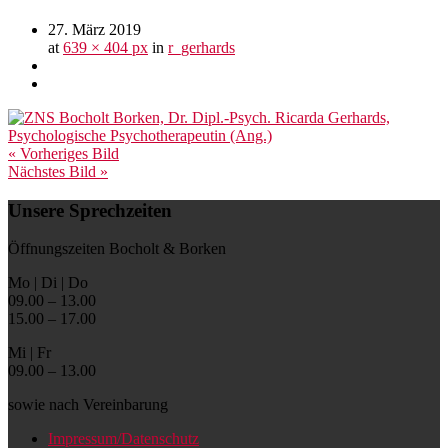
27. März 2019
at
639 × 404 px
in
r_gerhards
« Vorheriges Bild
Nächstes Bild »
Unsere Sprechzeiten
Öffnungszeiten Bocholt & Borken
Mo | Di | Do
09.00 – 13.00
15.00 – 17.00
Mi | Fr
09.00 – 13.00
sowie nach Vereinbarung
Impressum/Datenschutz