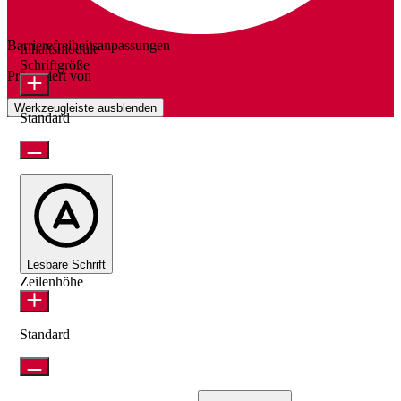
Barrierefreiheitsanpassungen
Inhaltsmodule
Schriftgröße
Präsentiert von
OneTap
Werkzeugleiste ausblenden
Standard
Lesbare Schrift
Zeilenhöhe
Standard