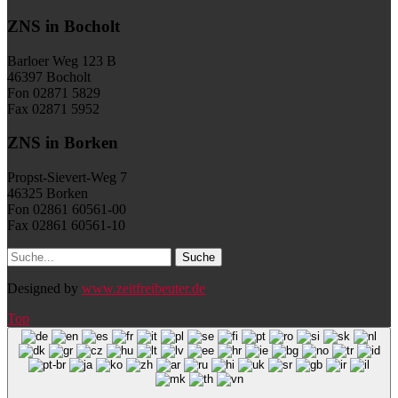
ZNS in Bocholt
Barloer Weg 123 B
46397 Bocholt
Fon 02871 5829
Fax 02871 5952
ZNS in Borken
Propst-Sievert-Weg 7
46325 Borken
Fon 02861 60561-00
Fax 02861 60561-10
Designed by
www.zeitfreibeuter.de
Top