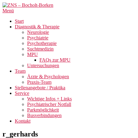
Menü
Start
Diagnostik & Therapie
Neurologie
Psychiatrie
Psychotherapie
Suchtmedizin
MPU
FAQs zur MPU
Untersuchungen
Team
Ärzte & Psychologen
Praxis-Team
Stellenangebote / Praktika
Service
Wichtige Infos + Links
Psychiatrischer Notfall
Parkmöglichkeit
Busverbindungen
Kontakt
r_gerhards