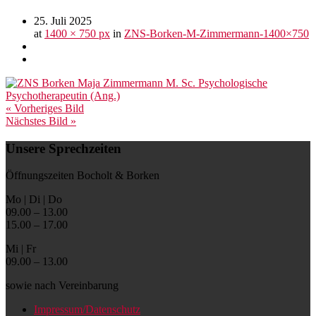
25. Juli 2025
at
1400 × 750 px
in
ZNS-Borken-M-Zimmermann-1400×750
« Vorheriges Bild
Nächstes Bild »
Unsere Sprechzeiten
Öffnungszeiten Bocholt & Borken
Mo | Di | Do
09.00 – 13.00
15.00 – 17.00
Mi | Fr
09.00 – 13.00
sowie nach Vereinbarung
Impressum/Datenschutz