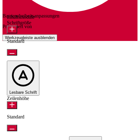
Barrierefreiheitsanpassungen
Inhaltsmodule
Schriftgröße
Präsentiert von
OneTap
Werkzeugleiste ausblenden
Standard
Lesbare Schrift
Zeilenhöhe
Standard