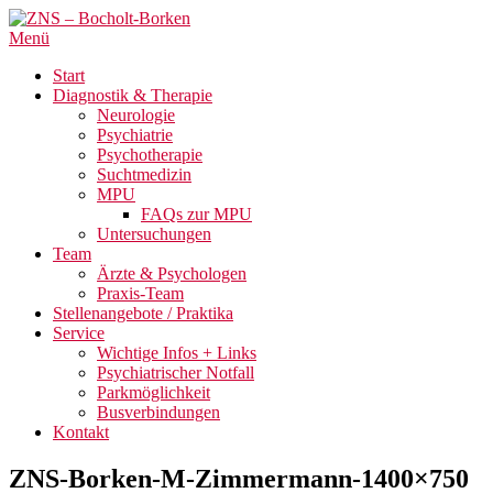
Menü
Start
Diagnostik & Therapie
Neurologie
Psychiatrie
Psychotherapie
Suchtmedizin
MPU
FAQs zur MPU
Untersuchungen
Team
Ärzte & Psychologen
Praxis-Team
Stellenangebote / Praktika
Service
Wichtige Infos + Links
Psychiatrischer Notfall
Parkmöglichkeit
Busverbindungen
Kontakt
ZNS-Borken-M-Zimmermann-1400×750