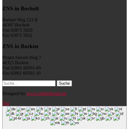
ZNS in Bocholt
Barloer Weg 123 B
46397 Bocholt
Fon 02871 5829
Fax 02871 5952
ZNS in Borken
Propst-Sievert-Weg 7
46325 Borken
Fon 02861 60561-00
Fax 02861 60561-10
Designed by
www.zeitfreibeuter.de
Top