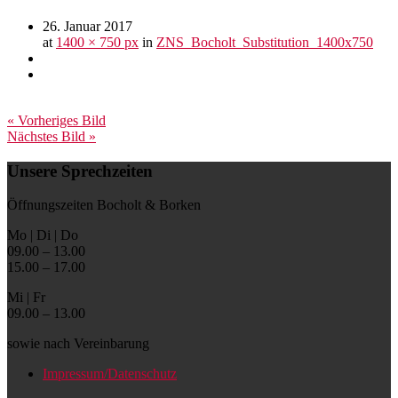
26. Januar 2017
at
1400 × 750 px
in
ZNS_Bocholt_Substitution_1400x750
« Vorheriges Bild
Nächstes Bild »
Unsere Sprechzeiten
Öffnungszeiten Bocholt & Borken
Mo | Di | Do
09.00 – 13.00
15.00 – 17.00
Mi | Fr
09.00 – 13.00
sowie nach Vereinbarung
Impressum/Datenschutz