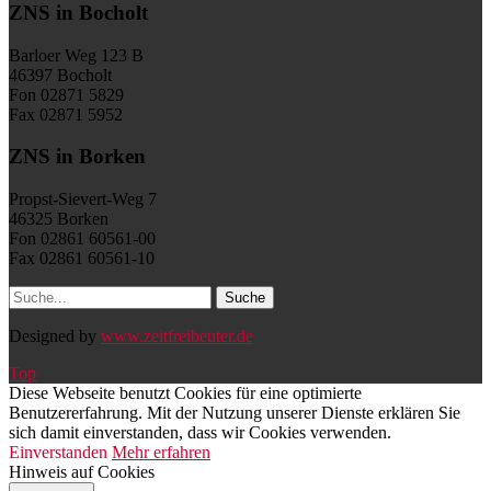
ZNS in Bocholt
Barloer Weg 123 B
46397 Bocholt
Fon 02871 5829
Fax 02871 5952
ZNS in Borken
Propst-Sievert-Weg 7
46325 Borken
Fon 02861 60561-00
Fax 02861 60561-10
Designed by
www.zeitfreibeuter.de
Top
Diese Webseite benutzt Cookies für eine optimierte
Benutzererfahrung. Mit der Nutzung unserer Dienste erklären Sie
sich damit einverstanden, dass wir Cookies verwenden.
Einverstanden
Mehr erfahren
Hinweis auf Cookies