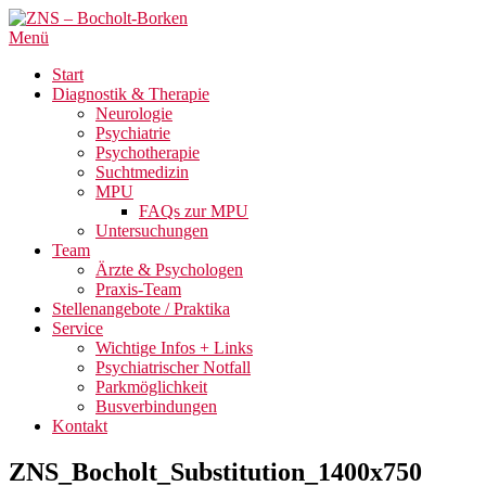
Menü
Start
Diagnostik & Therapie
Neurologie
Psychiatrie
Psychotherapie
Suchtmedizin
MPU
FAQs zur MPU
Untersuchungen
Team
Ärzte & Psychologen
Praxis-Team
Stellenangebote / Praktika
Service
Wichtige Infos + Links
Psychiatrischer Notfall
Parkmöglichkeit
Busverbindungen
Kontakt
ZNS_Bocholt_Substitution_1400x750